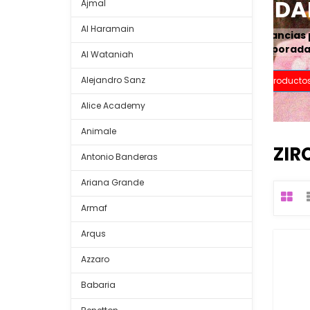
Ajmal
Al Haramain
Al Wataniah
Alejandro Sanz
Alice Academy
Animale
ZIR
Antonio Banderas
Ariana Grande
Armaf
Arqus
Azzaro
Babaria