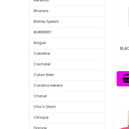
Benetton
Bharara
Britney Spears
BURBERRY
Bvlgari
BLA
Cabotine
Cacharel
Calvin Klein
Carolina Herrera
Chanel
Chic'n Glam
Clinique
Daroge