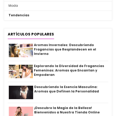
Moda
Tendencias
ARTÍCULOS POPULARES
Aromas Invernales: Descubriendo
Fragancias que Resplandecen en el
Invierno
Explorando la Diversidad de Fragancias
Femeninas: Aromas que Encantan y
Empoderan
Descubriendo la Esencia Masculina:
Aromas que Definen la Personalidad
¡Descubre la Magia de la Belleza!
Bienvenidos a Nuestra Tienda Online