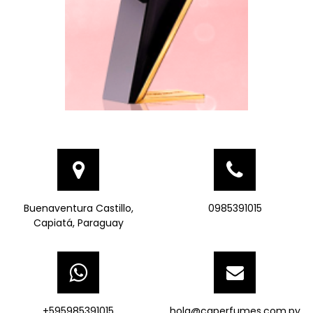
Buenaventura Castillo,
0985391015
Capiatá, Paraguay
+595985391015
hola@caperfumes.com.py