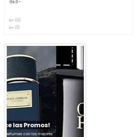
Gs.0 -
-
(3)
-
(1)