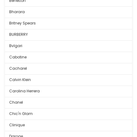
Benetton
Bharara
Britney Spears
BURBERRY
Bvlgari
Cabotine
Cacharel
Calvin Klein
Carolina Herrera
Chanel
Chic'n Glam
Clinique
Daroge