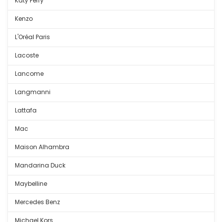
Katy Perry
Kenzo
L'Oréal Paris
Lacoste
Lancome
Langmanni
Lattafa
Mac
Maison Alhambra
Mandarina Duck
Maybelline
Mercedes Benz
Michael Kors