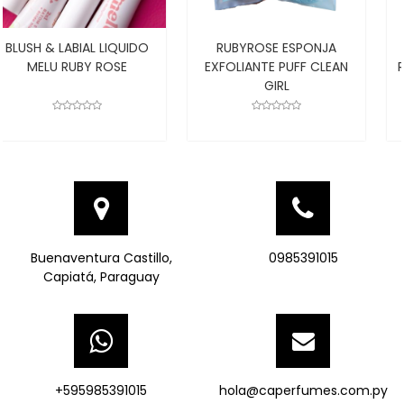
RUBYROSE ESPONJA
MOUSSE MICELAR DE
EXFOLIANTE PUFF CLEAN
ROSA MOSQUETA - 150ML
GIRL
Buenaventura Castillo,
0985391015
Capiatá, Paraguay
+595985391015
hola@caperfumes.com.py