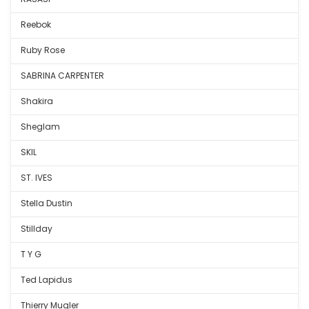
Reebok
Ruby Rose
SABRINA CARPENTER
Shakira
Sheglam
SKIL
ST. IVES
Stella Dustin
Stillday
T Y G
Ted Lapidus
Thierry Mugler