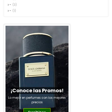
-
(3)
-
(1)
oce las Promos!
 en perfumes con los mejores
precios